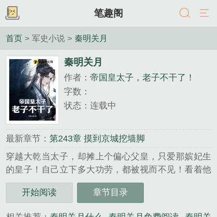
笔趣阁
首页
> 军史小说 >
秦明关月
秦明关月
作者：
帝国皇太子，老子不干了！
字数：
状态：连载中
最新章节：
第243章 摸到京城挖墙脚
穿越大乾当太子，却摊上个偏心父皇，只爱那嫔妃生
的皇子！自己立下多大功劳，都被视而不见！看着他
们联合朝中人整自己，秦明怒了，帝国皇太子？老子
开始阅读
章节目录
不干了！远离京城，他带兵入岭南，发展工业！武装
军队！提振经济！镇压南蛮！联通吐蕃！造船下南