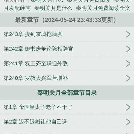
相关推荐：
秦明关月什么
秦明关月免费阅读
秦明关
洋，建立万代功绩！这时朝廷忽然发现，不在京城，
月发配岭南
秦明关月是什么
秦明关月免费阅读全文
秦明走到哪都发光！但朝廷没了这位太子，窟窿却越
笔趣阁
秦明关月萧淑妃
秦明关月叫什么名字
秦明
来越大！乾帝急了你回来吧，北莽防不住了！大臣们
最新章节（2024-05-24 23:43:33更新）
关月名字
秦明关月帝国皇太子免费阅读
秦明关月短
慌了殿下您回来吧！朝廷亏空兜不住了！九皇子兄
剧
秦明 关胜
秦明关月大乾
秦明关月全文阅读
秦
第243章 摸到京城挖墙脚
长，这皇位让给你，我坐不下去啊！（爽文不无脑，
明关月免费
秦明关月免费阅读完整版
秦明关月笔趣
老作者，更新勤快，放心看。）...
阁
秦明关月乾帝是个什么
秦明关月开局废太子的
第242章 御书房争论陈相辞官
《秦明关月》是帝国皇太子，老子不干了！精心创作
秦明关月皇太子笔趣阁
秦明关月无弹窗免费阅读
秦
的军史小说类小说。
第241章 双王齐至联通外敌
明关月帝国皇太子
秦明关月帝国皇太子老子不干了
秦明关月的
秦明关月大乾王朝免费阅读
秦明关月全
第240章 罗教大兴军营增补
集免费观看
秦明关月免费阅读全文最新章节
穿越秦
明关月
秦明关月TXT
秦明关月名
秦明关月TXT奇
秦明关月全部章节目录
书网
秦明关月在线阅读
秦明关月免费阅读全文
秦
明关月全文免费阅读
LOL：上单霸王
身为杀手想跟
第1章 帝国皇太子老子不干了
赫敏谈恋爱怎么了？
今日离开皇城，来日取你皇位
九叔：简化金光咒，晒太阳就变强
明末暴君：从收
第2章 退不退婚让他自己选
服锦衣卫开始
我能偷渡洪荒世界
穿书七零，躺平吃