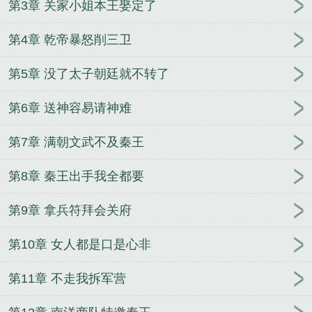
第3章 关家小姐本王娶定了
瓜当反派
九龙夺嫡：被贬北凉，六皇子飘了
应召男
菩萨 (1V1) H
娇弱小野花是马甲大佬
鬼仙道
不靠
第4章 乾帝暴怒削三卫
谱剑仙
异能神道
叶四海林巧花
云轩柳芊芊
九天
剑主
九位师娘顶不住，催我下山
长生之我能置换万
第5章 没了太子朝廷就不转了
物
归义
读心：听到郡主心声后大反派赢了
第6章 送神容易请神难
第7章 满朝文武不及秦王
第8章 秦王出手我全都要
第9章 拿兵符拜会关府
第10章 女人都是口是心非
第11章 不走我拆军营