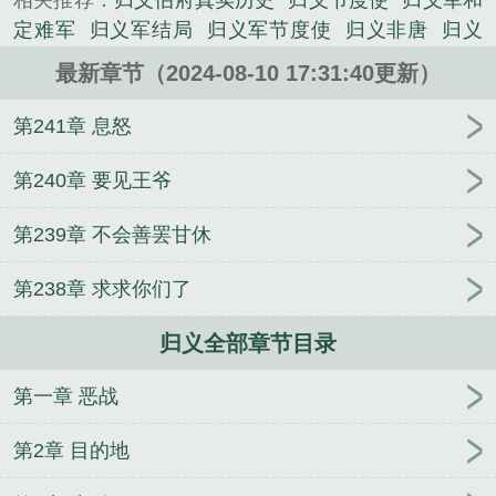
相关推荐：
归义伯府真实历史
归义节度使
归义军和
定难军
归义军结局
归义军节度使
归义非唐
归义
是什么意思
归义军历史
归义县
归义王国
归义镇
最新章节（2024-08-10 17:31:40更新）
归义伯
归义镇邮政编码
归义有什么好玩的地方
归
义是哪里
归义坊
归义侯
归义大唐
归义军
归义军
第241章 息怒
为什么不归顺北宋
归义集哪天
归义军地图
归义伯
王锴
义乌有什么好玩的地方
归义属于哪里
归义伯
第240章 要见王爷
府
归义哪天逢集
归义军张议潮
归义军电影
归义
第239章 不会善罢甘休
王
归义军衙府酒破历
九龙夺嫡：被贬北凉，六皇子
飘了
复仇狂妻：陆爷，放肆宠！
今日离开皇城，来
第238章 求求你们了
日取你皇位
九位师娘顶不住，催我下山
系统！我成
了资本大佬
三国之吕布别传
云轩柳芊芊
穿书七
归义全部章节目录
零，躺平吃瓜当反派
长生之我能置换万物
异能神
道
诡界大老板
港片：刚成坐馆，手下全是卧底？
第一章 恶战
精灵之我是农场主
纨绔狂妃：天才炼丹师
一人之
下：让我揍天师？得加钱！
鬼仙道
我都金丹了，你
第2章 目的地
告诉我这是全法？
表白你不接受，我走你哭啥？
九