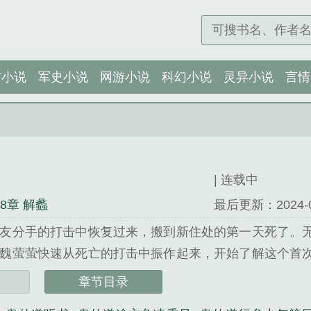
市小说
军史小说
网游小说
科幻小说
灵异小说
言情
| 连载中
88章 解蠡
最后更新：2024-05-
友分手的打击中恢复过来，搬到新住处的第一天死了。
魏萤萤快速从死亡的打击中振作起来，开始了解这个首
死后的世界远比她想的要残酷，为了应对这个充满危机的世
章节目录
镜精心创作的灵异小说类小说。