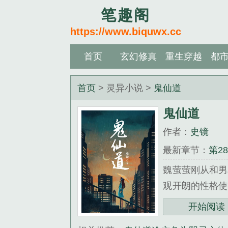
笔趣阁
https://www.biquwx.cc
首页
玄幻修真
重生穿越
都
首页
> 灵异小说 >
鬼仙道
鬼仙道
作者：
史镜
最新章节：
第2
魏萤萤刚从和男
观开朗的性格使
亡的原因，然而
开始阅读
《鬼仙道》是史