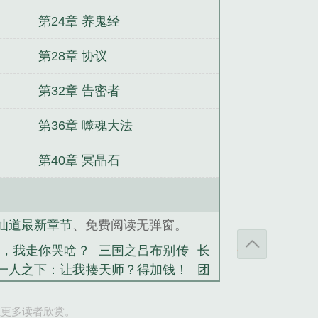
第24章 养鬼经
第28章 协议
第32章 告密者
第36章 噬魂大法
第40章 冥晶石
仙道最新章节
、免费阅读无弹窗。
，我走你哭啥？
三国之吕布别传
长
一人之下：让我揍天师？得加钱！
团
余队，别耽误姐抓鬼
纨绔狂妃：天
让更多读者欣赏。