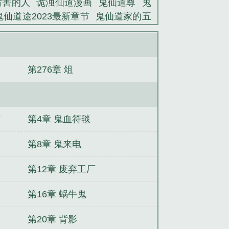
厉害的人
诡浊仙道漫画
鬼仙道尊
鬼
鬼仙道途2023最新章节
鬼仙道家的五
详细及内容介绍
而未脱肉身
鬼仙道途
主角凌乘枫
鬼仙道术炼神体系境界划
医狂妃
规则怪谈：开局天赋是迷你小
第276章 俎
死我！
复仇狂妻：陆爷，放肆宠！
我
团宠日常：修炼和吃瓜
长生之我能置
之吕布别传
啊
第4章 鬼血符毯
第8章 鬼来电
第12章 废弃工厂
第16章 蜗牛鬼
第20章 背影