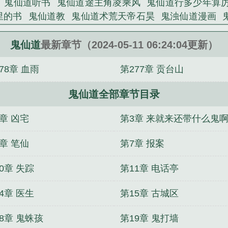
鬼仙道听书
鬼仙道途主角凌乘风
鬼仙道行多少年算
里的书
鬼仙道教
鬼仙道术荒天帝石昊
鬼浊仙道漫画
鬼仙道途主角为凌
鬼仙道途动画
鬼仙道行等级划分
仙道途动漫全集
鬼仙道途凌乘风
鬼仙道成
鬼仙道途 
鬼仙道
最新章节（2024-05-11 06:24:04更新）
队，别耽误姐抓鬼
系统！我成了资本大佬
邪王嗜宠鬼
78章 血雨
第277章 贡台山
云轩柳芊芊
姬无双诛颜
诡界大老板
师弟，求你，弄
州仙鬼传
掌上明珠
一人之下：让我揍天师？得加钱！
鬼仙道全部章节目录
：天才炼丹师
港片：刚成坐馆，手下全是卧底？
三国
章 凶宅
第3章 来就来还带什么鬼
章 笔仙
第7章 报案
0章 失踪
第11章 电话亭
4章 医生
第15章 古城区
8章 鬼蛛孩
第19章 鬼打墙