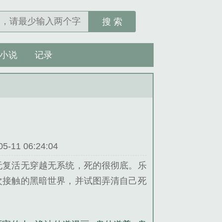
搜 索
小说
记录
11 06:24:04
无复活无穿越无系统，死的很彻底。乐
次接触的黑暗世界，并试图弄清自己死
界，魏萤萤走上了鬼修之路。...