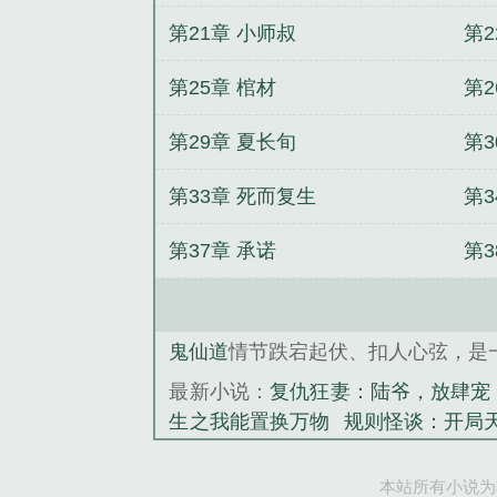
第21章 小师叔
第
生
第25章 棺材
第2
第29章 夏长旬
第3
第33章 死而复生
第3
第37章 承诺
第3
鬼仙道
情节跌宕起伏、扣人心弦，是
最新小说：
复仇狂妻：陆爷，放肆宠
生之我能置换万物
规则怪谈：开局
宠日常：修炼和吃瓜
诡界大老板
才炼丹师
姬无双诛颜
掌上明珠
云
本站所有小说为