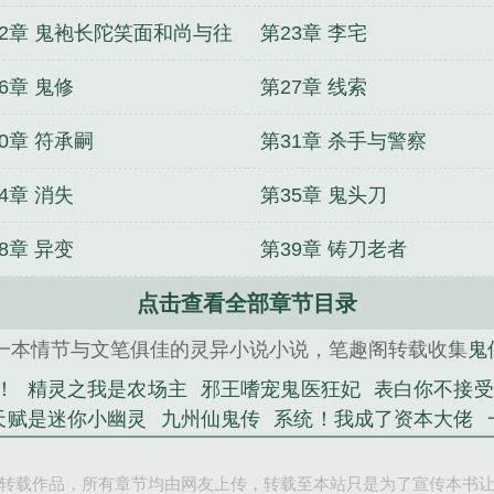
22章 鬼袍长陀笑面和尚与往
第23章 李宅
子
6章 鬼修
第27章 线索
0章 符承嗣
第31章 杀手与警察
4章 消失
第35章 鬼头刀
8章 异变
第39章 铸刀老者
点击查看全部章节目录
一本情节与文笔俱佳的灵异小说小说，笔趣阁转载收集
鬼
！
精灵之我是农场主
邪王嗜宠鬼医狂妃
表白你不接受
天赋是迷你小幽灵
九州仙鬼传
系统！我成了资本大佬
师弟，求你，弄死我！
我都金丹了，你告诉我这是全法？
轩柳芊芊
港片：刚成坐馆，手下全是卧底？
转载作品，所有章节均由网友上传，转载至本站只是为了宣传本书