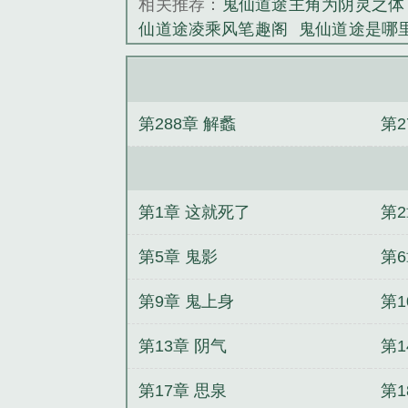
相关推荐：
鬼仙道途主角为阴灵之体
仙道途凌乘风笔趣阁
鬼仙道途是哪
仙体系
鬼仙道途沙雕动画
鬼仙道人
全文阅读
鬼仙道途一口气看完
鬼
分
鬼仙道途
鬼仙道教五仙之一
余
第288章 解蠡
第2
幽灵
表白你不接受，我走你哭啥？
都金丹了，你告诉我这是全法？
九
换万物
精灵之我是农场主
纨绔狂妃
第1章 这就死了
第2
第5章 鬼影
第6
第9章 鬼上身
第1
第13章 阴气
第1
第17章 思泉
第1