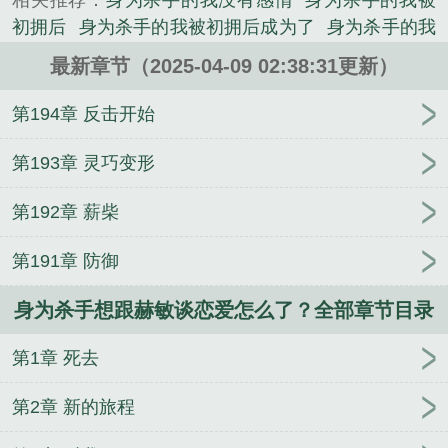
相关推荐：
身为杀手的我没有感情
身为杀手的我被
平静生活的格伦，因一次突如其来的袭击，彻底改变
初拥后
身为杀手的我被初拥后成为了
身为杀手的我
了他的想法。袖中的匕首重新滑入手中，枪袋中的手
与美少女的日常
身为杀手的我被初拥
身为杀手想跟
枪重新打开保险，地狱里爬出的凶兽重新睁开双眼。
最新章节（2025-04-09 02:38:31更新）
赫敏谈恋爱tXt
身为杀手的我by雪山行雁
身为杀手
格伦，你的后背有我！身为杀手想跟赫敏谈恋爱怎么
的我被初拥后成为少女
归义
诡界大老板
长生之我
第194章 反击开始
了？是疯子笑面精心创作的现代言情。...
能置换万物
异能神道
鬼仙道
团宠日常：修炼和吃
《身为杀手想跟赫敏谈恋爱怎么了？》是疯子笑面精
瓜
一人之下：让我揍天师？得加钱！
表白你不接
第193章 灵巧变形
心创作的军史小说类小说。
受，我走你哭啥？
穿书七零，躺平吃瓜当反派
今日
第192章 薪柴
离开皇城，来日取你皇位
九天剑主
精灵之我是农场
主
九龙夺嫡：被贬北凉，六皇子飘了
九位师娘顶不
第191章 防御
住，催我下山
云轩柳芊芊
系统！我成了资本大佬
我都金丹了，你告诉我这是全法？
读心：听到郡主
身为杀手想跟赫敏谈恋爱怎么了？全部章节目录
心声后大反派赢了
应召男菩萨 (1V1) H
港片：刚成
坐馆，手下全是卧底？
第1章 死去
第2章 新的旅程