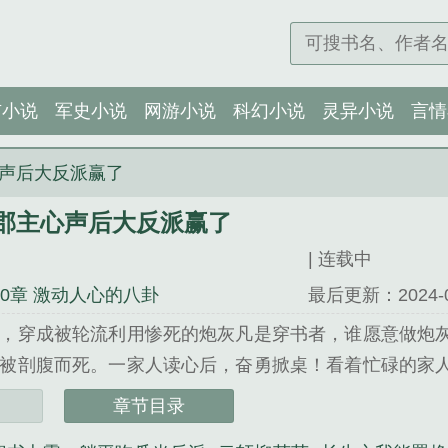
市小说
军史小说
网游小说
科幻小说
灵异小说
言情
声后大反派赢了
郡主心声后大反派赢了
| 连载中
80章 激动人心的八卦
最后更新：2024-05-
，穿成被轮流利用惨死的炮灰凡是穿书者，谁愿意做炮
被剖腹而死。一家人读心后，奋勇掀桌！看着忙碌的家
的动物植物找她唠嗑。陶雨薇在瓜田里跳来跳去，一点
章节目录
是越过越红火...