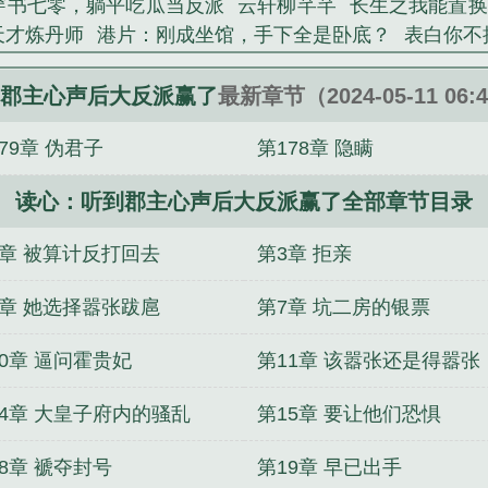
穿书七零，躺平吃瓜当反派
云轩柳芊芊
长生之我能置换
主心声后大反派赢了》是意九寒精心创作的言情小说类
天才炼丹师
港片：刚成坐馆，手下全是卧底？
表白你不
龙夺嫡：被贬北凉，六皇子飘了
九天剑主
精灵之我是
是全法？
三国之吕布别传
异能神道
郡主心声后大反派赢了
最新章节（2024-05-11 06:
79章 伪君子
第178章 隐瞒
读心：听到郡主心声后大反派赢了全部章节目录
2章 被算计反打回去
第3章 拒亲
6章 她选择嚣张跋扈
第7章 坑二房的银票
10章 逼问霍贵妃
第11章 该嚣张还是得嚣张
14章 大皇子府内的骚乱
第15章 要让他们恐惧
8章 褫夺封号
第19章 早已出手