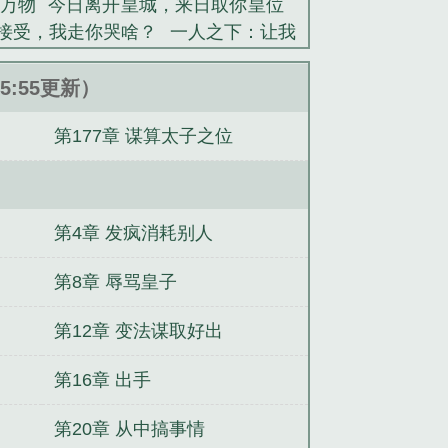
万物
今日离开皇城，来日取你皇位
小说。
接受，我走你哭啥？
一人之下：让我
农场主
九位师娘顶不住，催我下山
诡
45:55更新）
第177章 谋算太子之位
第4章 发疯消耗别人
第8章 辱骂皇子
第12章 变法谋取好出
第16章 出手
第20章 从中搞事情