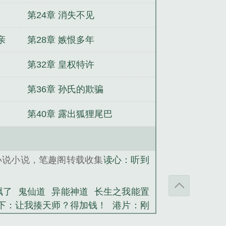
第24章 消失不见
亲
第28章 嫉恨多年
第32章 皇权特许
第36章 孙氏的欺骗
第40章 露出狐狸尾巴
小说小说，笔趣阁转载收集
读心：听到
飘了
鬼仙道
异能神道
长生之我能置
下：让我揍天师？得加钱！
港片：刚
界大老板
归义
三国之吕布别传
云轩