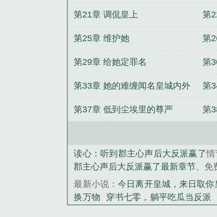
第21章 调侃皇上
第2
第25章 维护她
第2
第29章 给她定罪名
第
皇
第33章 她的难缠闻名皇城内外
第3
第37章 低到尘埃里的尊严
第3
读心：听到郡主心声后大反派赢了
情
郡主心声后大反派赢了最新章节
、免
最新小说：
今日离开皇城，来日取你
换万物
穿书七零，躺平吃瓜当反派
成坐馆，手下全是卧底？
九位师娘