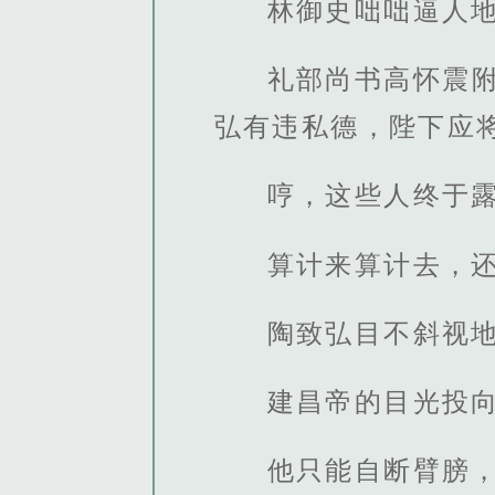
林御史咄咄逼人
礼部尚书高怀震
弘有违私德，陛下应
哼，这些人终于
算计来算计去，
陶致弘目不斜视
建昌帝的目光投向
他只能自断臂膀