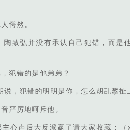
他人愕然。
，陶致弘并没有承认自己犯错，而是
说，犯错的是他弟弟？
胡说，犯错的明明是你，怎么胡乱攀扯
声音严厉地呵斥他。
主心声后大反派赢了请大家收藏：（xi