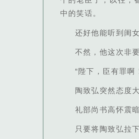
中的笑话。
还好他能听到闺
不然，他这次非
“陛下，臣有罪啊
陶致弘突然态度
礼部尚书高怀震
只要将陶致弘拉