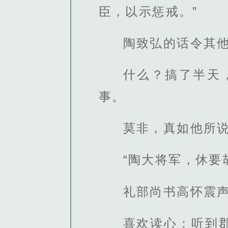
臣，以示惩戒。”
陶致弘的话令其
什么？搞了半天
事。
莫非，真如他所
“陶大将军，休要
礼部尚书高怀震
喜欢读心：听到郡