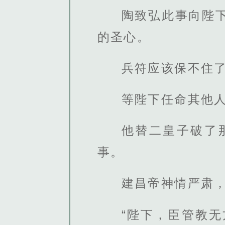
陶致弘此事向陛
的圣心。
兵符应该保不住
等陛下任命其他
他替二皇子破了
事。
建昌帝神情严肃，
“陛下，臣管教