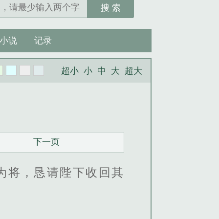
搜 索
小说
记录
超小
小
中
大
超大
下一页
为将，恳请陛下收回其