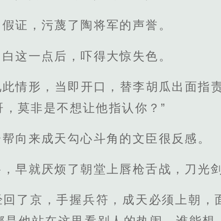
了假证，污蔑了陶将军的声誉。
明白这一点后，吓得大惊失色。
见此情形，当即开口，替李胡瓜出面指责
哥，莫非是不想让他指认你？”
一帮向来成天勾心斗角的文臣很反感。
将，早就厌烦了朝堂上唇枪舌战，刀光
经回了京，手握兵符，成天必须上朝，
都是他站在这里看别人的热闹，谁能想