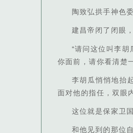
陶致弘拱手神色委
建昌帝闭了闭眼
“请问这位叫李
你面前，请你看清楚一
李胡瓜悄悄地抬
面对他的指任，双眼
这位就是保家卫
和他见到的那位