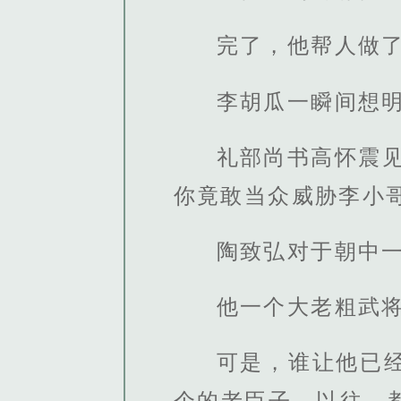
完了，他帮人做
李胡瓜一瞬间想
礼部尚书高怀震
你竟敢当众威胁李小
陶致弘对于朝中
他一个大老粗武
可是，谁让他已
个的老臣子，以往，