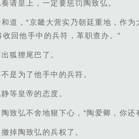
地奏请皇上，一定要惩罚陶致弘。
附和道，“京畿大营实乃朝廷重地，作为
将收回他手中的兵符，革职查办。”
露出狐狸尾巴了。
还不是为了他手中的兵符。
地静等皇帝的态度。
陶致弘不舍地狠下心，“陶爱卿，你还
，撤掉陶致弘的兵权了。