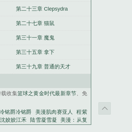
顶点
篮球之黄金时代第二部
篮球之
第二十三章 Clepsydra
金时代我干过
林云香顾占城
沈姣姣
瓦特：我就卖漫画的姑娘请自重
徐若
第二十七章 猫鼠
：从复制超人天赋开始
狼人杀：开局
第三十一章 魔鬼
第三十五章 拿下
第三十九章 普通的天才
转载收集
篮球之黄金时代最新章节
、免
冷铭爵冷铭爵
美漫肌肉赛亚人
程紫
沈姣姣江禾
陆雪凝雪凝
美漫：从复