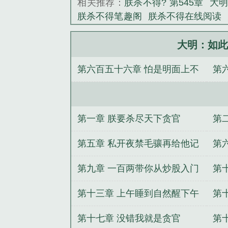
相关推荐：
朕杀不得? 第545章
大
易所，敛财无数
朕杀不得笔趣阁
朕杀不得在线阅读
父皇若是要杀
或古
朕杀不得?免费阅读
朕杀不得T
在，北疆方可无
502章
朕杀不得? 第503章
朕杀不
大明：如此
《大明：如此贪
此贪的驸马朕杀不得txt
朕杀不得最
第六百五十六章 怕是明面上不
第
得?笔趣阁
从斗罗开始的自我奋斗
太妹？
我每周随机一个新职业
请
收暗地里收得飞起
重
花
四合院之我是猎人
大苍守夜人
坚，从拳王开始
苟在家族种田成仙
第一章 朕要杀尽天下贪官
第
第五章 私开夜禁毛骧再给他记
第
上一笔
伦
第九章 一百两带你从炒股入门
第
到精通
欧
第十三章 上午睡到自然醒下午
第
钓鱼娱乐
人
第十七章 没错我就是贪官
第