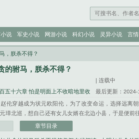
市小说
军史小说
网游小说
科幻小说
灵异小说
言情
马，朕杀不得？
贪的驸马，朕杀不得？
| 连载中
百五十六章 怕是明面上不收暗地里收
最后更新：2024-12-
。赵伦穿越成为状元欧阳伦，为了改变命运，选择远离朝
元璋北巡，想自己还有女儿女婿在北边小县，于是便前
却有着平坦大道，而且还不止一条，百姓们安居乐业，
章节目录
女婿脱胎换骨，乃是能臣贤臣的时候。欧阳伦铺张浪费