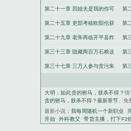
灌
第二十一章 四姐夫是我的你可
第
别跟我抢
晚
第二十五章 吏部考核欧阳伦获
第
得上等
马
第二十九章 老朱再临开平县炸
第
鸡开分店
阳
第三十三章 隐藏两百万石粮这
第
是要造反
第三十七章 三万人参与贪污朱
第
元璋呆了
需
大明：如此贪的驸马，朕杀不得？
情
贪的驸马，朕杀不得？最新章节
、免
最新小说：
我每周随机一个新职业
开始
外科教父
带货主播，打下F2
你给二十万什么意思？
四合院之我