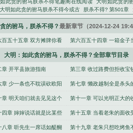
明如此贪的驸马朕杀不得笔趣阁在线阅读
大明如此贪的
，建造奢靡县衙，勾结瓦剌鞑靼元朝余孽朱元璋大怒，
大明如此贪的驸马朕杀不得今或古
朕杀不得? 第501章
驸马，就请连女儿一起杀了吧。马皇后重八，别忘了，是
XT免费
大明如此贪的驸马朕杀不得
朕杀不得? 第791
恙！朱元璋混账，如此贪的驸马，朕还杀不得了？...
得笔趣阁最新章节
大明如此贪的驸马朕杀不得txt棉花糖
贪的驸马，朕杀不得？
最新章节（2024-12-24 19:
的驸马，朕杀不得？》是今或古精心创作的言情小说类
新
朕杀不得?类似
大明如此贪的驸马朕杀不得TXT
朕
六百五十五章 双方摊牌你看
第六百五十四章 一箱金子
极寒之下不养刁民
带货主播，打下F2价格很合理吧
全
夫人赴死
DNF：我的仓库能无限复制
神话法相，从二郎
的我压根看不上
大明：如此贪的驸马，朕杀不得？全部章节目录
年红包
外科教父
从零开始无限进化
圣女来时不纳粮
彩礼十
重回年代赶海打猎
身在公门里的斩妖日常
二章 开平县旅游指南
第三章 收过路费但拒收宝
六章 少一条也不耽误砍欧阳
第七章 懒政越制全是杀头
的脑袋
十章 明天咱们就去见见这个
第十一章 可以光明正大的
阳伦
何要去抢
十四章 婶婶说话就是比某些
第十五章 当着老朱的面收
好听
赂
十八章 听先生一席话如醍醐
第十九章 老朱只想吃烤鱼