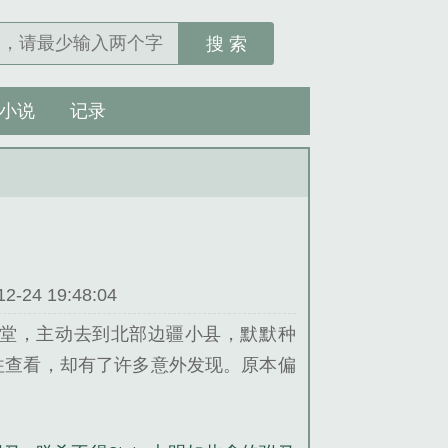
搜 索
小说
记录
24 19:48:04
堂，主动去到北部边疆小县，默默种
往查看，却有了许多意外发现。原本偏
幸福安康，工业园区科学城就在朱元璋
私设关卡收费，收刮民脂民膏，开设交