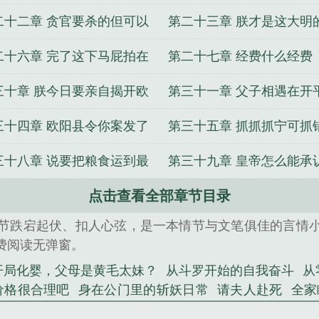
顶啊
是杀贪官
二十二章 贪官要杀的但可以
第二十三章 朕才是这大明
点杀
人
二十六章 完了这下马屁拍在
第二十七章 经费什么经费
蹄上了
三十章 朕今日要亲自揭开欧
第三十一章 父子相遇在开
伦垒垒罪行
衙
三十四章 欧阳县令你案发了
第三十五章 抓抓抓宁可抓
可放过
三十八章 说要把粮食运到最
第三十九章 皇帝怎么能承
要的地方
点击查看全部章节目录
己错了呢
节跌宕起伏、扣人心弦，是一本情节与文笔俱佳的言情
费阅读无弹窗。
开局化婴，父母是黄毛太妹？
从斗罗开始的自我奋斗
从
价格很合理吧
身在公门里的斩妖日常
请夫人赴死
全家
是猎人
重回年代赶海打猎
极寒之下不养刁民
纵横美利