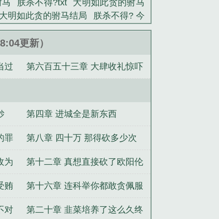
驸马
朕杀不得?txt
大明如此贪的驸马
如此贪婪的驸马，朕必杀之！安庆公主
大明如此贪的驸马结局
朕杀不得? 今
谁出粮百万石？朱棣父皇，有四姐夫
章
朕杀不得?69中文网
朕杀不得? 第
网
朕杀不得? 书城
朕杀不得?
大明如
48:04更新）
小说。
杀不得? 在线阅读
朕杀不得
朕杀不
当过
第六百五十三章 大肆收礼惊吓
家瞒着我修仙
开局化婴，父母是黄毛
神开始
兽娘时代：开局契约SSS级校
众人
万，你给二十万什么意思？
纵横美利
钞
第四章 进城全是新东西
的罪
第八章 四十万 那得砍多少次
头
收为
第十二章 真想直接砍了欧阳伦
的脑袋
受贿
第十六章 连科举你都敢贪佩服
不对
第二十章 韭菜培养了这么久终