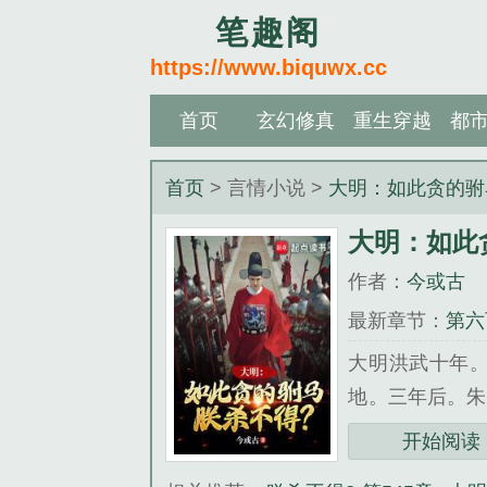
笔趣阁
https://www.biquwx.cc
首页
玄幻修真
重生穿越
都
首页
> 言情小说 >
大明：如此贪的驸
大明：如此
作者：
今或古
最新章节：
第六
得飞起
大明洪武十年
地。三年后。朱
僻的边陲小县，
开始阅读
暗自高兴自己这