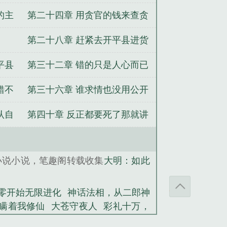
于到收割
的主
第二十四章 用贪官的钱来查贪
官
第二十八章 赶紧去开平县进货
平县
第三十二章 错的只是人心而已
错不
第三十六章 谁求情也没用公开
审理
认自
第四十章 反正都要死了那就讲
讲
小说小说，笔趣阁转载收集
大明：如此
零开始无限进化
神话法相，从二郎神
瞒着我修仙
大苍守夜人
彩礼十万，
坚，从拳王开始
DNF：我的仓库能无