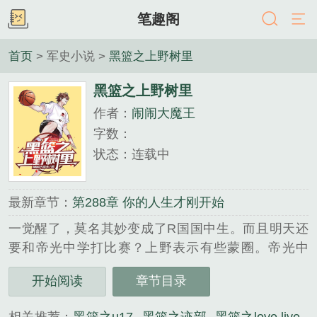
笔趣阁
首页
> 军史小说 >
黑篮之上野树里
黑篮之上野树里
作者：
闹闹大魔王
字数：
状态：连载中
最新章节：
第288章 你的人生才刚开始
一觉醒了，莫名其妙变成了R国国中生。而且明天还
要和帝光中学打比赛？上野表示有些蒙圈。帝光中
学，这不是有着奇迹时代的那群开外挂的吗？这怎么
开始阅读
章节目录
打？...
《黑篮之上野树里》是闹闹大魔王精心创作的军史小