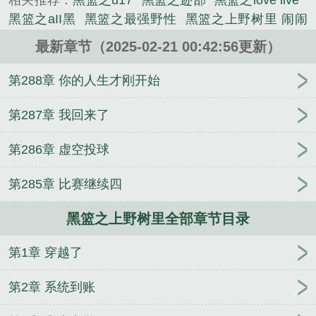
相关推荐：
黑篮之u17
黑篮之迹部
黑篮之love live
说类小说。
黑篮之aII黑
黑篮之最强野性
黑篮之上野树里 闹闹
大魔王
综文野黑篮
黑篮之原创男主
黑篮之文野
最新章节（2025-02-21 00:42:56更新）
黑篮文野
黑篮之all
四合院：从救了白玲开始
穿越
风云，我剑圣生机将尽
聊斋：只要收服美女妖精就
第288章 你的人生才刚开始
能变强
血羽神剑录
天落青雨
情歌何必押韵
妻子
陪男闺蜜旅行三亚五天四夜
穿越到明末清初做韦小
第287章 我回来了
宝
四合院：抽中秦淮茹，双倍快乐
霍格沃茨写日
第286章 虚空投球
记，我竟成了救世主
四合院：月球领主许大茂
向尊
而生
盘龙之多子多福
普通人难道就不能吃高级饭
第285章 比赛继续四
四合院：从工程师开始成为首富！
综武：我是无敌
大镖头
被极品儿女遗弃？我直接掏出空间
四合院：
黑篮之上野树里全部章节目录
我，开局就成万元户！
大隋昏君，开局被徐渭熊刺
杀
四合院：一大爷？阴的就是你
第1章 穿越了
第2章 系统到账