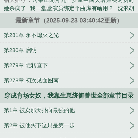
相关推荐：
云筝江闻舟九千岁重生回夫君兼祧两房时
之后一路挑着最强的种，生最狠的崽，补全自己的基
她杀疯了
我一堂堂演员绑定个曲库有啥用？
沈浪胡
因。一胎白虎觉醒，二胎凤凰涅槃，三胎皇族顶级血
陆仙
贺闻风江月柔陆云晟
贺闻风江月柔陆云晟笔趣
脉返祖。她的孩子个个逆天，还都认母不认爹。贵族
最新章节（2025-09-23 03:40:42更新）
阁
周正叶慧兰山村傻医村花说那一次不能忘全文免
想认亲？断。将军想抢人？杀。帝王俯首求她再生一
费
四合院：从捡破烂，到时代传奇
乔时若席薄寒巨
第281章 永不熄灭之光
个，她却回头问孩子们你们想要弟弟妹妹吗？这个世
星妈咪C位出道
乔时若席薄寒笔趣阁
贺闻风江月柔
界还够分吗？...
陆云晟风起雾散爱已尽
综影视：玉女媚骨
花荣打造
第280章 启明
《穿成育场女奴，我靠生崽统御兽世》是镜里黑猫精
忠义新梁山
云筝江闻舟九千岁笔趣阁
云筝江闻舟九
心创作的都市小说类小说。
第279章 陡转直下
千岁重生回夫君兼祧两房时她杀疯了全文免费
乔时
若席薄寒
沈浪胡陆仙笔趣阁
乔时若席薄寒巨星妈咪
第278章 初次见面图南
C位出道全文免费
沈浪胡陆仙鱼获万倍成长钓鱼佬们
都疯了全文免费
沈浪胡陆仙鱼获万倍成长钓鱼佬们
穿成育场女奴，我靠生崽统御兽世全部章节目录
都疯了
云筝江闻舟九千岁
第1章 被卖那天扑向最强的他
第2章 被他买下这只是第一步