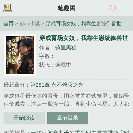
笔趣阁
首页
> 都市小说 >
穿成育场女奴，我靠生崽统御兽世
穿成育场女奴，我靠生崽统御兽世
作者：
镜里黑猫
字数：
状态：连载中
最新章节：
第281章 永不熄灭之光
穿成兽星最低等的育母，图南被关在铁笼里，被编号
估价贱卖，注定一胎接一胎，直到生命耗尽。人人都
说凭她的体质，熬不过三胎就会报废，连当生育工具
开始阅读
章节目录
都不合格。危机之际，系统觉醒。她扑进那头破相的
强壮雄兽怀里，流着泪求他买下她。她成功了，从那