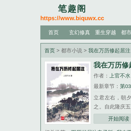
笔趣阁
https://www.biquwx.cc
首页
玄幻修真
重生穿越
都
首页
> 都市小说 >
我在万历修起居注
我在万历修
作者：
上官不水
最新章节：
第0
立君左右，朝
之。自此隆庆五
撰起居注的史官
开始阅读
那月，大批宦官