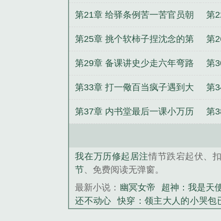
大
第21章 给驿条例苦一苦官员朝
第
廷就有钱了
不
第25章 挑个软柿子捏沈念的第
第
一道弹劾奏疏
衍
第29章 备课讲史少走六年弯路
第
的沈念
第33章 打一儆百当疯子遇到大
第
疯子大章
章
第37章 内书堂最后一课小万历
第
又闯祸
求
我在万历修起居注
情节跌宕起伏、
节
、免费阅读无弹窗。
最新小说：
幽冥女帝
超神：我是天
还不动心
快穿：领主大人的小哭包
年！
玄学大佬的小祖宗她疯又野