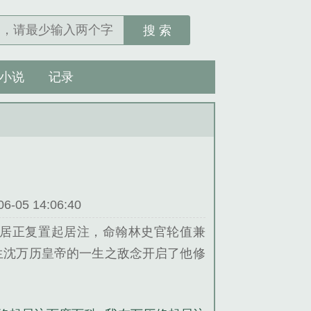
搜 索
小说
记录
05 14:06:40
居正复置起居注，命翰林史官轮值兼
生沈万历皇帝的一生之敌念开启了他修
误经筵，太后首辅怒斥之，言废君主。
前曰采榷之祸，皆帝之过。那年，万历