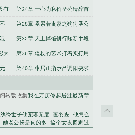
员没喜好
没有
第24章 一心为私衍圣公请辞首
辅张太岳求追读 月票
下不
第28章 累累若丧家之狗衍圣公
返乡
也混
第32章 天上掉馅饼行贿新手段
彰大
第36章 廷杖的艺术打着实打用
心打
状元
第40章 张居正指示吕调阳要求
张四维强调沈检讨加班
阁转载收集
我在万历修起居注最新章
，纨绔世子他宠妻无度
画羽蝶
他怎么
：她老公粉是真的多
捡个女友回家过
模块侦探社之时光侦探社
神豪：炮灰