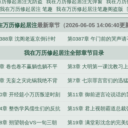
万历修起居注无防盗
我在万历修起居注无弹窗
我在万历
不见不批不讲。沈念与一众史官高呼宁鸣而死，不默而
我在万历修起居注 笔趣
我在万历修起居注笔趣阁盗版
了，横竖都睡不着，得了张居正挽天倾的病，却不想有
我在万历修起居注92
我在万历修起居注 92
我在万历修起
写票拟的我，一个是批红的我。...
居注笔趣
重生在万历年间
我在万历修起居注免费阅读
在万历修起居注
最新章节（2026-06-05 14:06:40
居注》是上官不水精心创作的都市小说类小说。
：护世红颜逆鳞破局
废太子归来，疯批太子妃不装了
画
0388章 沈阁老返京倒计时
第0387章 午门前的哭声请
哭包已上线
幽冥女帝
超神：我是天使的外挂
模块侦探
小祖宗她疯又野
九州万灵传说
给星穹铁道来点死亡震
明巨变的前夜
我在万历修起居注全部章节目录
沈阁老回京主持大局
录
恃美而娇，纨绔世子他宠妻无度
2章 卷也卷不赢躺也躺不平
第3章 大明第一课沈教习
6章 无妄之灾此锅我绝不背
第7章 七宗罪言官们的迅
力
10章 开经筵小万历叛逆时刻
第11章 御前进言论说话的
14章 整饬学风儒生们的反抗
第15章 君上视朝霸道总裁
正
18章 朔望朝会VS一旬三朝
第19章 满堂彩沈念的完美