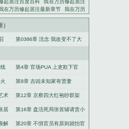
修起居注百度百科
我在万历修起居注
生，史官之至高荣耀就是被皇帝杀死！
我在万历修起居注最新章节
我在万历
张居正的命。恍惚中，我看到内阁只剩
居注txt
我在万历修起居注起点
我
我在万历修起居注起点中文网
全能女
更新）
羽蝶
捡个女友回家过年！
综漫：富
召
第0386章 沈念 我改变不了大
社之时光侦探社
重生觅良婿，偏执权
撼
他怎么还不动心
漆之夜
神豪：炮
明但制度可以
上线
第4章 官场PUA 上吏欺下官
猛火
第8章 吉凶未知家有贤妻
艺术
第12章 京察四大红袍吵群架
张居
第16章 盘活死局张首辅请赏小
皇帝承情
级解
第20章 不惧官员有原则就怕官