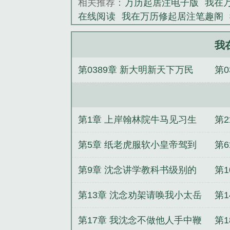
相关推荐：
万历起居注电子版
我在
帝不郊不庙不朝
在线阅读
我在万历修起居注笔趣阁
沈念我大抵是病
修起居注 在线阅读
万历起居注pdf
下两人，一个是
在万历修起居注防盗
我在万历修起
我
《我在万历修起
主播：她老公粉是真的多
灵枢惊澜
第0389章 新大明新天下万民
第
江的蛊惑之路
快穿：领主大人的小
臣他总想抢亲
梧悠向景
玄学大佬的
皆可饱食完
大
灰白月光靠撒钱狂赚十亿
三界玄门
第1章 上岸翰林院牛马见习生
第
第5章 纸老虎服软小皇帝驾到
第
第9章 沈念讲学教科书级别的
第
示范
第13章 沈念劝架请唤我小太岳
第
第17章 我沈念不做他人手中鞭
第