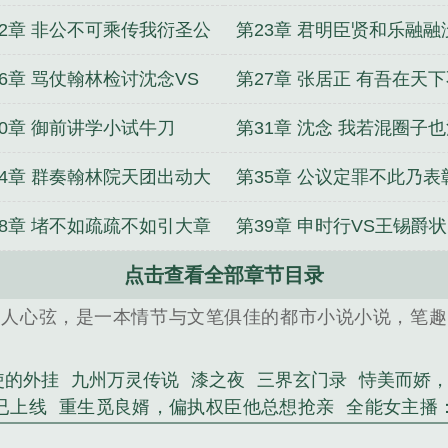
章
释
22章 非公不可乘传我衍圣公
第23章 君明臣贤和乐融融
服
张首辅的朝会
26章 骂仗翰林检讨沈念VS
第27章 张居正 有吾在天
圣公孔尚贤
会乱
30章 御前讲学小试牛刀
第31章 沈念 我若混圈子
内阁的圈子
34章 群奏翰林院天团出动大
第35章 公议定罪不此乃表
会 新年快乐
38章 堵不如疏疏不如引大章
第39章 申时行VS王锡爵
月票
点击查看全部章节目录
与榜眼的打架日常
扣人心弦，是一本情节与文笔俱佳的都市小说小说，笔趣
使的外挂
九州万灵传说
漆之夜
三界玄门录
恃美而娇
已上线
重生觅良婿，偏执权臣他总想抢亲
全能女主播
废太子归来，疯批太子妃不装了
综漫：富江的蛊惑之路