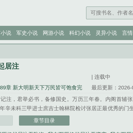
市小说
军史小说
网游小说
科幻小说
灵异小说
言情
起居注
| 连载中
389章 新大明新天下万民皆可饱食完
最后更新：2026-06-
夕记注，君举必书，备修国史。万历三年春。内阁首辅张
年辛未科三甲进士庶吉士翰林院检讨张居正最优秀的门
生涯。那日，小万历醉酒误经筵。沈念挺胸写道上醉酒
章节目录
充当矿监税使，搜刮民财。沈念梗着脖子写道沈念在御