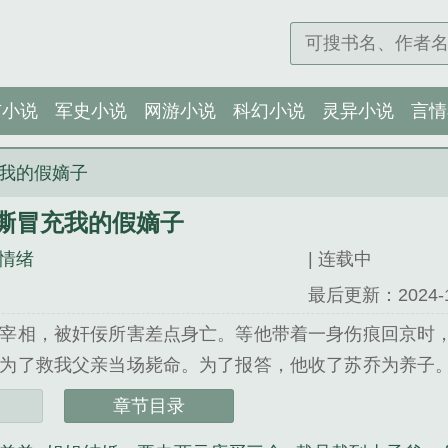
市小说
军史小说
网游小说
科幻小说
灵异小说
言情
我的假嫡子
撕冒充我的假嫡子
情绪
| 连载中
最后更新：2024-12-
宰相，被奸佞所害差点身亡。等他带着一身伤痕回京时
为了救我父亲当场毙命。为了报答，他收了苏乔为养子
，公子世无双。就连父亲都这样认为。苏乔半夜爬墙去
章节目录
宰相府的名字？我打死你这个不孝子！他强抢民女，我