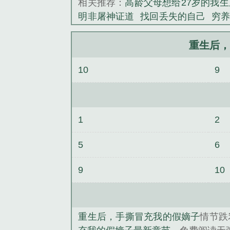
相关推荐：
高龄父母想给27岁的我
皇上册封我为驸
明非屠神证道
找回丢失的自己
穷
含恨而死。或许
鬼一家
渣男贱女无良爸妈，请立正
《重生后，手撕
字挂产科
向烛
闻姝
凌晨的字条
重生后，
10
9
1
2
5
6
9
10
重生后，手撕冒充我的假嫡子
情节跌