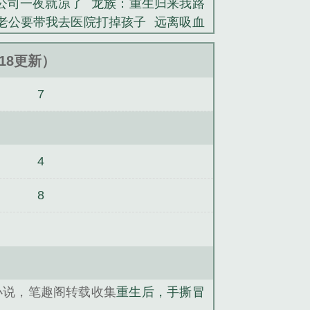
公司一夜就凉了
龙族：重生归来我路
人的房中，眼睁睁看着他欺负公主。我
老公要带我去医院打掉孩子
远离吸血
丐女主播
保安升职记
妈妈用我的名
类小说。
1:18更新）
7
4
8
小说，笔趣阁转载收集
重生后，手撕冒