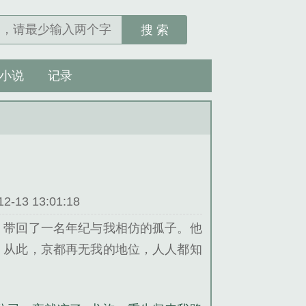
搜 索
小说
记录
13 13:01:18
，带回了一名年纪与我相仿的孤子。他
。从此，京都再无我的地位，人人都知
逛勾栏院，隔天我差点被父亲打死去勾
被押送到府衙认罪。柔嘉公主心仪我，