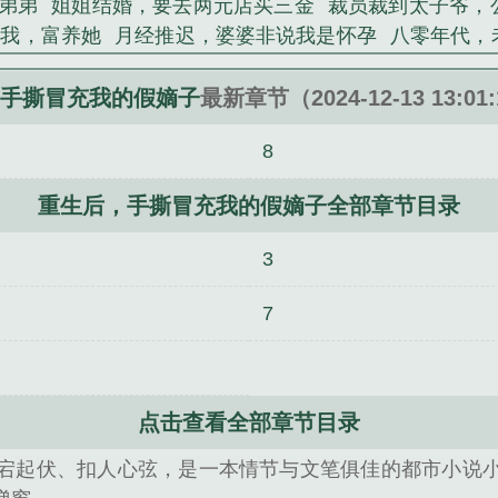
生弟弟
姐姐结婚，要去两元店买三金
裁员裁到太子爷，
马的圣旨，也被他抢了去。大婚之夜，他将我绑到两个
养我，富养她
月经推迟，婆婆非说我是怀孕
八零年代，
天不绝我，给了我重生的机会。...
挨打
夜垂之后
我妈是个超级扶弟魔
老公和高铁上的乞
冒充我的假嫡子》是闹闹没有情绪精心创作的都市小说
女儿是个白眼狼王
存款被偷后，我手撕奇葩
手撕冒充我的假嫡子
最新章节（2024-12-13 13:0
8
重生后，手撕冒充我的假嫡子全部章节目录
3
7
点击查看全部章节目录
宕起伏、扣人心弦，是一本情节与文笔俱佳的都市小说