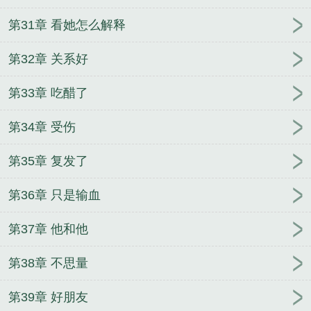
第31章 看她怎么解释
第32章 关系好
第33章 吃醋了
第34章 受伤
第35章 复发了
第36章 只是输血
第37章 他和他
第38章 不思量
第39章 好朋友