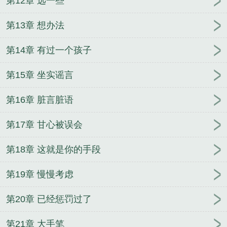
第12章 远一些
第13章 想办法
第14章 有过一个孩子
第15章 坐实谣言
第16章 脏言脏语
第17章 甘心被误会
第18章 这就是你的手段
第19章 慢慢考虑
第20章 已经惩罚过了
第21章 大手笔