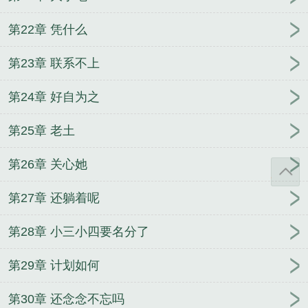
第22章 凭什么
第23章 联系不上
第24章 好自为之
第25章 老土
第26章 关心她
第27章 还躺着呢
第28章 小三小四要名分了
第29章 计划如何
第30章 还念念不忘吗