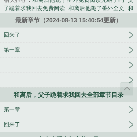
相关推荐：
和离后他跪了番外免费阅读完结了吗
父
《和离后，父子跪着求我回去》是闹闹没有情绪精心
子跪着求我回去免费阅读
和离后他跪了番外全文
和
创作的言情小说类小说。
离后他跪了内容
父子跪着求我回去
冰封末世：带着
最新章节（2024-08-13 15:40:54更新）
女神苟在安全堡垒！
假千金摆烂后，全家疯狂挽回
全球异能：开局觉醒神话异能
开局双至尊天赋，我
回来了
即是末日天灾！
春风几度
秘书男友误以为我是男小
三
假千金种出地球，大佬们气红了眼
贱贱的我觉醒
第一章
了防御系统
彪悍小织女，她一手复仇一手搞钱
楚倾
歌风漓夜小说免费阅读
盖世刀皇
诡秘出马仙
王侯
弃子
在柯南世界的悠闲生活
底层人物
满门忠烈被
污叛国？我苏醒后化身阎罗
离婚后开始为所欲为
手
握炮灰剧本，卷王改命易如反掌
大明：我！千古一
和离后，父子跪着求我回去全部章节目录
帝，开局登基
桃花马上定江山
第一章
回来了