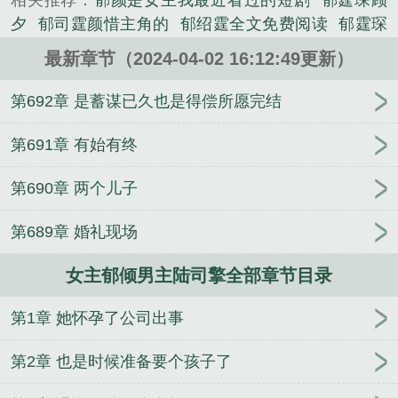
相关推荐：
郁颜是女主我最近看过的短剧
郁霆琛顾
孩子的探视权，得跪下来求我才行。”本以为他会知难
夕
郁司霆颜惜主角的
郁绍霆全文免费阅读
郁霆琛
而退，却不想她实在低估了某人的脸皮厚度。随后云
顾汐
郁司霆颜惜纵情
郁司霆颜惜安萱
郁绍霆
颜
城最繁华地带的户外大屏幕上，全天投放着一段某人
最新章节（2024-04-02 16:12:49更新）
郁免费阅读
郁倾陆司擎小叔
女主叫郁夕的
郁少司
跪地求复婚的视频。...
乔染章节
郁邵霆白
颜倾 秦司霆
郁少霆白
郁司辰
第692章 是蓄谋已久也是得偿所愿完结
《女主郁倾男主陆司擎》是藏起孕肚离婚，郁总全球
苏沬
郁司霆颜惜免费阅读灵禅寺
郁司霆颜惜免费阅
疯找精心创作的都市小说类小说。
读
郁司霆颜惜大结局
郁司霆和施清燃的叫什么名
第691章 有始有终
字
郁少司和乔染
颜笙郁修筠
郁司霆颜惜叫什么名
第690章 两个儿子
字
郁司霆颜惜免费
郁少司让乔染接他
郁司霆颜惜
纵情免费阅读
女主叫郁颜的漫剧
郁司霆颜惜赵雪
第689章 婚礼现场
儿
郁宛白司昊焱
郁司霆颜惜的免费
郁少司乔染第
几章
郁霆深和顾汐
郁少司乔染 番外
郁庭琛和顾
女主郁倾男主陆司擎全部章节目录
汐
郁司晨苏茉免费阅读
郁少司乔染 章节
郁司霆颜
惜的叫什么名字
郁倾陆司擎免费阅读
女主郁倾男主
第1章 她怀孕了公司出事
陆司擎
颜惜和郁司霆的免费阅读无弹
郁司霆颜惜最
新章节更新情况
郁夕颜司江宇免费阅读
郁司霆颜惜
第2章 也是时候准备要个孩子了
是学生的
郁司霆颜惜结局
郁曦
郁绍庭顾惜
颜汐