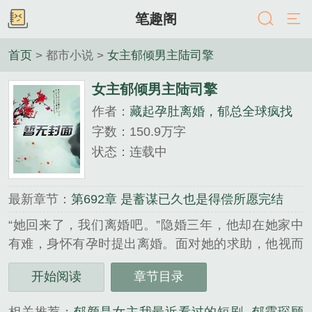
笔趣阁
首页
> 都市小说 >
女主郁倾男主陆司擎
女主郁倾男主陆司擎
作者：
藏起孕肚离婚，郁总全球疯找
字数：150.9万字
状态：连载中
最新章节：
第692章 是蓄谋已久也是得偿所愿完结
“她回来了，我们离婚吧。”隐婚三年，他却在她家中
有难，身怀有孕时提出离婚。面对她的求助，他视而
不见，失望至极，她藏着孕肚，签字离婚。本以为离
开始阅读
章节目录
婚后，两人便阡陌异途，却不想孕肚败露。面对男人
的复婚提议，颜惜愤怒表示，“我只想去父留子，想要