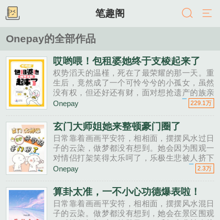
笔趣阁
Onepay的全部作品
哎哟喂！包租婆她终于支棱起来了
权势滔天的温槿，死在了最荣耀的那一天。重
生后，竟然成了一个可怜兮兮的小孤女，虽然
没有权，但还好还有财，面对想抢遗产的族亲
们，温槿是半点不手软，还没有人能从她这个
Onepay
229.1万
活阎王手里抢走东西呢，看着手里比人还高的
房......
玄门大师姐她来整顿豪门圈了
日常靠着画画平安符，相相面，摆摆风水过日
子的云染，做梦都没有想到。她会因为围观一
对情侣打架笑得太乐呵了，乐极生悲被人挤下
了悬崖。再睁眼就穿书了，还是一个名声在外
Onepay
2.3万
的小可怜。受气是不可能受气的，修道之人，
怪......
算卦太准，一不小心功德爆表啦！
日常靠着画画平安符，相相面，摆摆风水混日
子的云染。做梦都没有想到，她会在景区围观