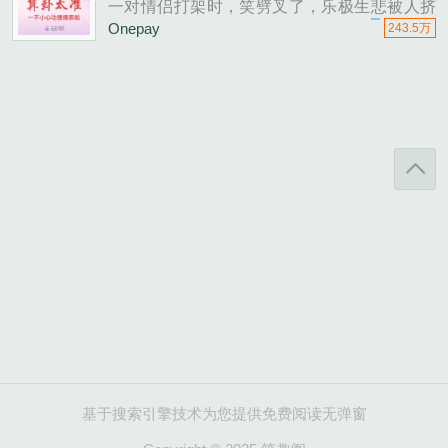
一对情侣打架时，笑劈叉了，乐极生悲被人挤
下了悬崖。再睁眼就穿书了，面对一堆烂摊
Onepay
243.5万
子，云染不慌，问题不大。可没人告诉她，她
参......
基于搜索引擎技术为您提供免费阅读无弹窗