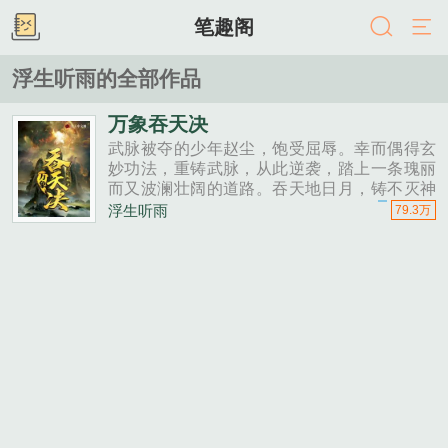
笔趣阁
浮生听雨的全部作品
万象吞天决
武脉被夺的少年赵尘，饱受屈辱。幸而偶得玄
妙功法，重铸武脉，从此逆袭，踏上一条瑰丽
而又波澜壮阔的道路。吞天地日月，铸不灭神
体，历百种磨难，闯千域之城，与万族争锋，
浮生听雨
79.3万
败世间天骄。是为，至尊武帝。......