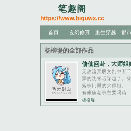
笔趣阁
https://www.biquwx.cc
首页
玄幻修真
重生穿越
都
杨柳堤的全部作品
修仙问卦，大师姐
反天罡
无敌流买股文刚中五
票的沈青珏穿越了。
落宗门里的大师姐。
有瘫痪老宗主要喝药
师弟要养活，沈青珏
杨柳堤
只碗出门。二师弟大
这只碗在拿去换钱我
吃饭只能用手抓了。
师弟…......