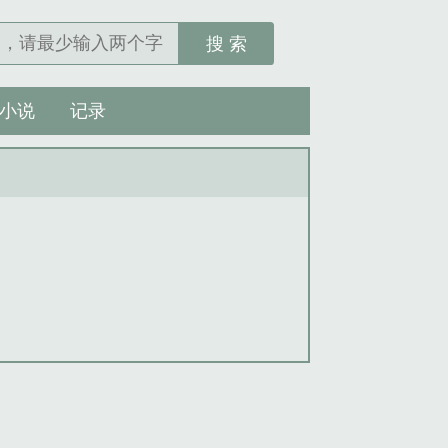
搜 索
小说
记录