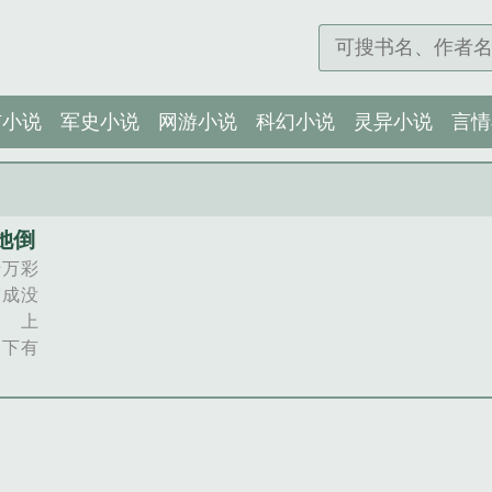
市小说
军史小说
网游小说
科幻小说
灵异小说
言情
她倒
千万彩
穿成没
 上
，下有
唯有拿
师姐，
们以后
 三