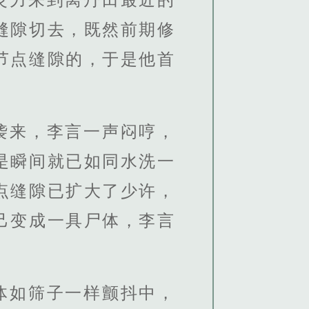
缝隙切去，既然前期修
节点缝隙的，于是他首
袭来，李言一声闷哼，
是瞬间就已如同水洗一
点缝隙已扩大了少许，
己变成一具尸体，李言
体如筛子一样颤抖中，