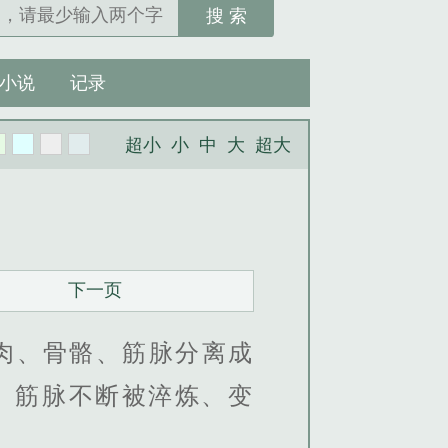
搜 索
小说
记录
超小
小
中
大
超大
下一页
肉、骨骼、筋脉分离成
、筋脉不断被淬炼、变